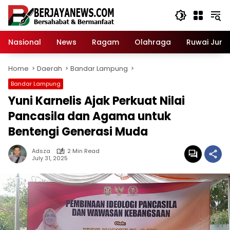
Skip
to
content
Nasional
News
Ragam
Olahraga
Ruwai Jurai
Home
Daerah
Bandar Lampung
Bandar Lampung
Yuni Karnelis Ajak Perkuat Nilai
Pancasila dan Agama untuk
Bentengi Generasi Muda
Adsza
2 Min Read
July 31, 2025