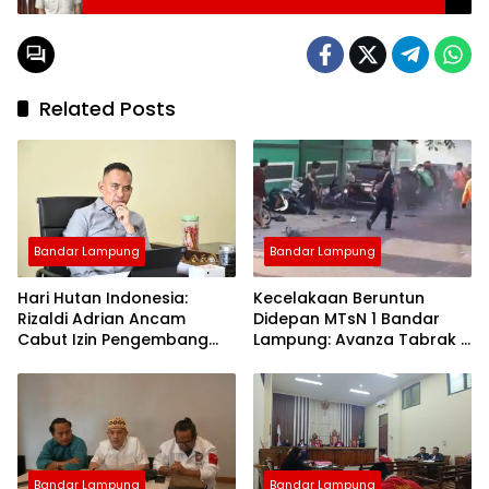
Perizinan
Related Posts
Bandar Lampung
Bandar Lampung
Hari Hutan Indonesia:
Kecelakaan Beruntun
Rizaldi Adrian Ancam
Didepan MTsN 1 Bandar
Cabut Izin Pengembang
Lampung: Avanza Tabrak 7
Perusak Bukit di Bandar
Motor, Korban Dilarikan ke
Lampung
Rumah Sakit
Bandar Lampung
Bandar Lampung