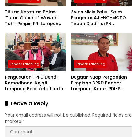
Titisan Keratuan Balaw
Awas Micin Palsu, Sales
‘Turun Gunung’, Wawan
Pengedar AJI-NO-MOTO
Tohir Pimpin PRI Lampung
Tiruan Diadili di PN
Tanjungkarang
Bandar Lampung
Bandar Lampung
Pengusutan TPPU Dendi
Dugaan Suap Pergantian
Ramadhona, Kejati
Pimpinan DPRD Bandar
Lampung Bidik Keterlibatan
Lampung: Kader PDI-P
Pihak yang Tercatut
Geruduk Kantor DPD
Nominee Aset
Leave a Reply
Your email address will not be published.
Required fields are
marked
*