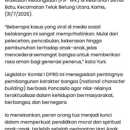
Wawasan Kebangsaan (PIP-WK) di Kelurahan Sumur
Batu, Kecamatan Teluk Betung Utara, Kamis,
(31/7/2025).
“Beberapa kasus yang viral di media sosial
belakangan ini sangat memprihatinkan. Mulai dari
pelecehan, pencabulan, kekerasan hingga
pembunuhan terhadap anak-anak, jelas
mencederai semangat bangsa untuk memberikan
rasa aman bagi generasi penerus,” kata Yuni.
Legislator Komisi I DPRD ini menegaskan pentingnya
pembangunan karakter bangsa (
national character
building
) berbasis Pancasila agar nilai-nilainya
teraktualisasi dalam kehidupan bermasyarakat,
berbangsa, dan bernegara.
Ia menekankan, peran orang tua menjadi kunci
dalam memperkuat pendidikan moral dan spiritual
anak-anak, terlebih setelah peringatan Hari Anak