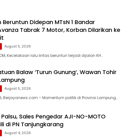
 Beruntun Didepan MTsN 1 Bandar
vanza Tabrak 7 Motor, Korban Dilarikan ke
it
g
August 5, 2026
, Kecelakaan lalu lintas beruntun terjadi dijalan KH…
ratuan Balaw ‘Turun Gunung’, Wawan Tohir
 Lampung
g
August 5, 2026
 Berjayanews.com – Momentum politik di Provinsi Lampung…
 Palsu, Sales Pengedar AJI-NO-MOTO
ili di PN Tanjungkarang
g
August 4, 2026