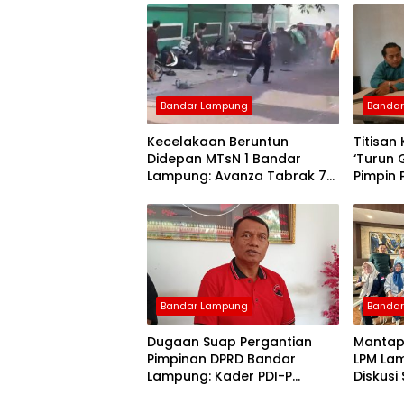
Bandar Lampung
Banda
Kecelakaan Beruntun
Titisan
Didepan MTsN 1 Bandar
‘Turun 
Lampung: Avanza Tabrak 7
Pimpin
Motor, Korban Dilarikan ke
Rumah Sakit
Bandar Lampung
Banda
Dugaan Suap Pergantian
Mantap
Pimpinan DPRD Bandar
LPM La
Lampung: Kader PDI-P
Diskusi
Geruduk Kantor DPD