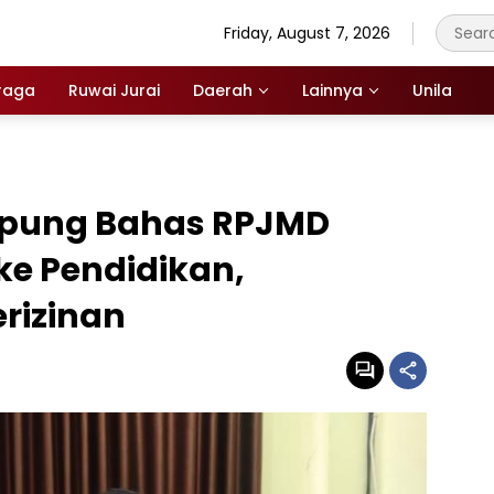
Friday, August 7, 2026
raga
Ruwai Jurai
Daerah
Lainnya
Unila
pung Bahas RPJMD
ke Pendidikan,
rizinan