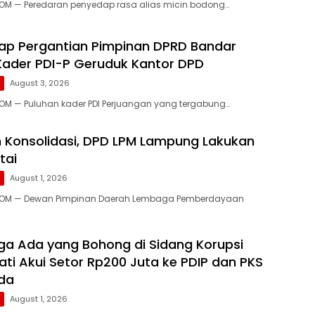
M — Peredaran penyedap rasa alias micin bodong…
ap Pergantian Pimpinan DPRD Bandar
ader PDI-P Geruduk Kantor DPD
g
August 3, 2026
M — Puluhan kader PDI Perjuangan yang tergabung…
Konsolidasi, DPD LPM Lampung Lakukan
tai
g
August 1, 2026
OM — Dewan Pimpinan Daerah Lembaga Pemberdayaan
ga Ada yang Bohong di Sidang Korupsi
ati Akui Setor Rp200 Juta ke PDIP dan PKS
ada
g
August 1, 2026