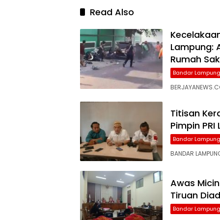
Read Also
Kecelakaan
Lampung: A
Rumah Sak
Bandar Lampun
BERJAYANEWS.COM
Titisan Ke
Pimpin PRI
Bandar Lampun
BANDAR LAMPUNG,
Awas Micin
Tiruan Diad
Bandar Lampun