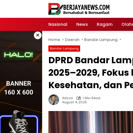
Skip
to
content
Nasional
News
Ragam
Olah
×
Home
Daerah
Bandar Lampung
Bandar Lampung
DPRD Bandar Lam
2025–2029, Fokus 
Kesehatan, dan Pe
Adsza
1 Min Read
August 4, 2025