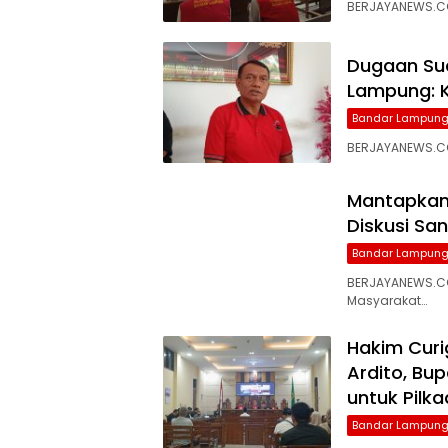
BERJAYANEWS.CO
Dugaan Su
Lampung: K
Bandar Lampun
BERJAYANEWS.CO
Mantapkan 
Diskusi San
Bandar Lampun
BERJAYANEWS.C
Masyarakat…
Hakim Curi
Ardito, Bup
untuk Pilk
Bandar Lampun