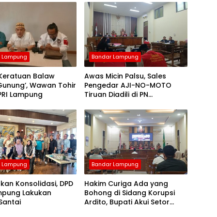
r Lampung
Bandar Lampung
 Keratuan Balaw
Awas Micin Palsu, Sales
Gunung’, Wawan Tohir
Pengedar AJI-NO-MOTO
 PRI Lampung
Tiruan Diadili di PN
Tanjungkarang
r Lampung
Bandar Lampung
kan Konsolidasi, DPD
Hakim Curiga Ada yang
mpung Lakukan
Bohong di Sidang Korupsi
 Santai
Ardito, Bupati Akui Setor
Rp200 Juta ke PDIP dan PKS