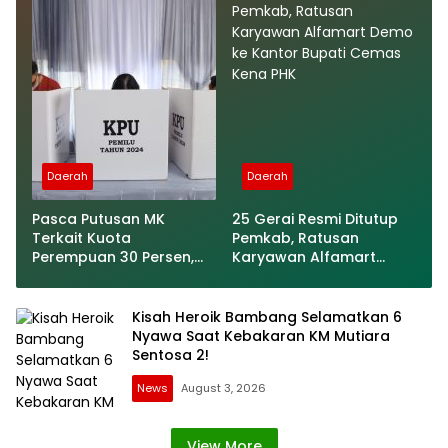
Makanan
Daerah
Daerah
Pasca Putusan MK
25 Gerai Resmi Ditutup
Terkait Kuota
Pemkab, Ratusan
Perempuan 30 Persen,
Karyawan Alfamart
Bagaimana Kesiapan
Demo ke Kantor Bupati
Parpol di Lampung?
Cemas Kena PHK
Kisah Heroik Bambang Selamatkan 6
Nyawa Saat Kebakaran KM Mutiara
Sentosa 2!
News
August 3, 2026
View More