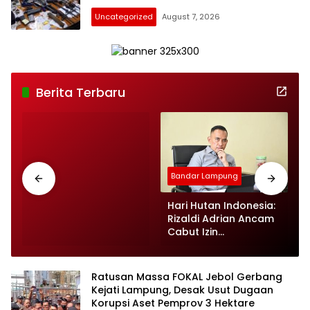
Uncategorized
August 7, 2026
berjayanews
Berita Terbaru
Bandar Lampung
Hari Hutan Indonesia:
,
Rizaldi Adrian Ancam
Cabut Izin
Pengembang Perusak
Bukit di Bandar
Lampung
Ratusan Massa FOKAL Jebol Gerbang
Kejati Lampung, Desak Usut Dugaan
Korupsi Aset Pemprov 3 Hektare