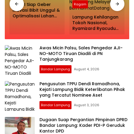
PTPN I Siap Geber
Ragam
Inovasi Bibit Unggul &
Optimalisasi Lahan
Lampung Kehilangan
Usai Diterima Menko
Tokoh Nasional,
,
Pangan!
Ryamizard Ryacudu
Wafat, Presiden
Prabowo Naik Maung
Melayat dan Beri
Awas Micin Palsu, Sales Pengedar AJI-
HormatDatang
NO-MOTO Tiruan Diadili di PN
Tanjungkarang
Bandar Lampung
August 4, 2026
Pengusutan TPPU Dendi Ramadhona,
Kejati Lampung Bidik Keterlibatan Pihak
yang Tercatut Nominee Aset
Bandar Lampung
August 3, 2026
Dugaan Suap Pergantian Pimpinan DPRD
Bandar Lampung: Kader PDI-P Geruduk
Kantor DPD