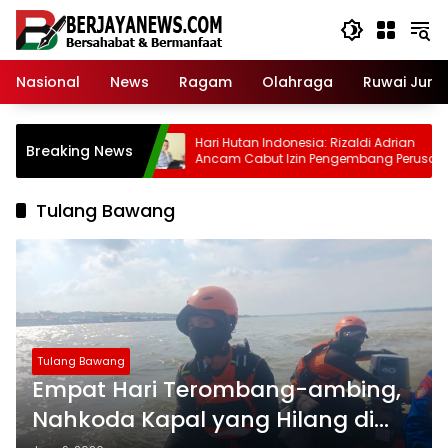
Skip
to
content
Nasional
News
Ragam
Olahraga
Ruwai Jurai
e-Cracked
Hari Hutan Indonesia: Rizaldi Adrian
Breaking News
Ancam Cabut Izin Pengembang Perusak
Bukit di Bandar Lampung
Tulang Bawang
Tulang Bawang
Empat Hari Terombang-ambing,
Nahkoda Kapal yang Hilang di