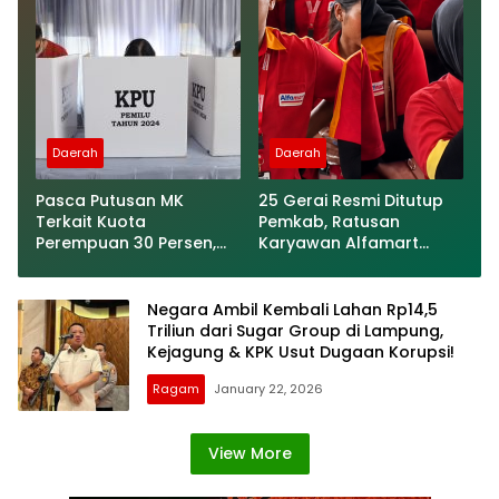
Daerah
Daerah
Pasca Putusan MK
25 Gerai Resmi Ditutup
Terkait Kuota
Pemkab, Ratusan
Perempuan 30 Persen,
Karyawan Alfamart
Bagaimana Kesiapan
Demo ke Kantor Bupati
Parpol di Lampung?
Cemas Kena PHK
Negara Ambil Kembali Lahan Rp14,5
Triliun dari Sugar Group di Lampung,
Kejagung & KPK Usut Dugaan Korupsi!
Ragam
January 22, 2026
View More