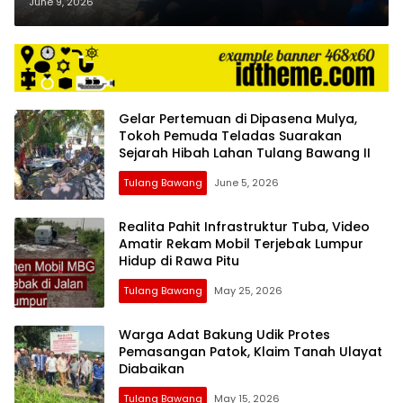
Perairan Mesuji Ditemukan
June 9, 2026
Meninggal di OKI
Gelar Pertemuan di Dipasena Mulya,
Tokoh Pemuda Teladas Suarakan
Sejarah Hibah Lahan Tulang Bawang II
Tulang Bawang
June 5, 2026
Realita Pahit Infrastruktur Tuba, Video
Amatir Rekam Mobil Terjebak Lumpur
Hidup di Rawa Pitu
Tulang Bawang
May 25, 2026
Warga Adat Bakung Udik Protes
Pemasangan Patok, Klaim Tanah Ulayat
Diabaikan
Tulang Bawang
May 15, 2026