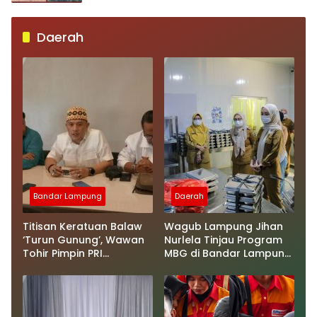
Daerah
Bandar Lampung
Daerah
Titisan Keratuan Balaw
Wagub Lampung Jihan
‘Turun Gunung’, Wawan
Nurlela Tinjau Program
Tohir Pimpin PRI
MBG di Bandar Lampung,
Lampung
Soroti Variasi Menu
hingga Pengelolaan Sisa
Makanan