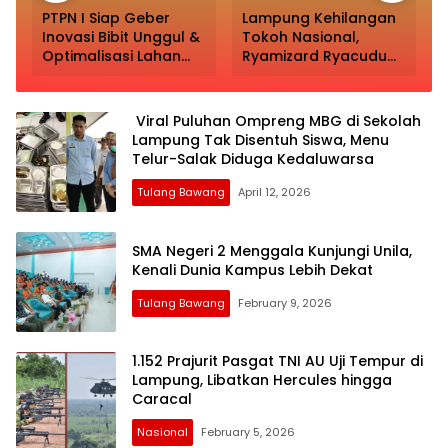
PTPN I Siap Geber
Lampung Kehilangan
Inovasi Bibit Unggul &
Tokoh Nasional,
,
Optimalisasi Lahan
Ryamizard Ryacudu
Usai Diterima Menko
Wafat, Presiden
Pangan!
Prabowo Naik Maung
Melayat dan Beri
Viral Puluhan Ompreng MBG di Sekolah
HormatDatang
Lampung Tak Disentuh Siswa, Menu
Telur-Salak Diduga Kedaluwarsa
Tulang Bawang
April 12, 2026
SMA Negeri 2 Menggala Kunjungi Unila,
Kenali Dunia Kampus Lebih Dekat
Tulang Bawang
February 9, 2026
1.152 Prajurit Pasgat TNI AU Uji Tempur di
Lampung, Libatkan Hercules hingga
Caracal
Nasional
February 5, 2026