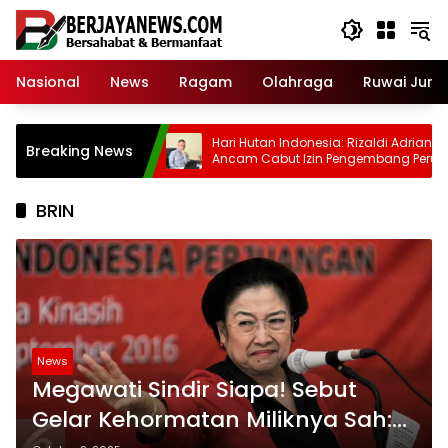
Skip
to
content
Nasional
News
Ragam
Olahraga
Ruwai Jurai
e-1 PRI, Ketua DPD
Hari Hutan Indonesia: Rizaldi Adrian
Breaking News
adi Penyumbang
Ancam Cabut Izin Pengembang Perusak
r di Pemilu 2029
Bukit di Bandar Lampung
BRIN
News
Megawati Sindir Siapa! Sebut
Gelar Kehormatan Miliknya Sah: