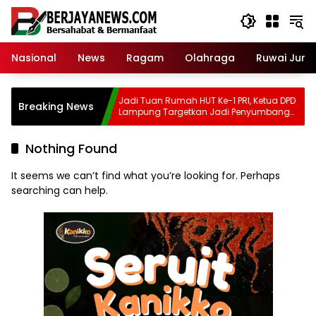
Skip
to
content
Nasional
News
Ragam
Olahraga
Ruwai Jurai
te Ohook
Jadi Tuan Rumah HUT Ke-1 PRI, Ketua DPD
Breaking News
Lampung Targetkan Jadi Penyumbang
Suara Nasional Terbesar di Pemilu 2029
Nothing Found
It seems we can’t find what you’re looking for. Perhaps
searching can help.