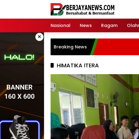
Skip
to
content
Nasional
News
Ragam
Olah
×
Breaking News
HIMATIKA ITERA