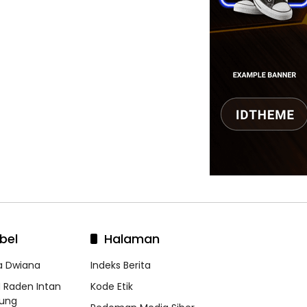
bel
Halaman
a Dwiana
Indeks Berita
N Raden Intan
Kode Etik
ung