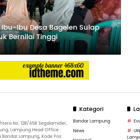
 Ibu-Ibu Desa Bagelen Sulap
k Bernilai Tinggi
Kategori
La
Bandar Lampung
Ev
ahtera No. 12B/45B Segalamider,
ung, Lampung Head Office :
News
UI
ota Bandar Lampung, Kode Pos:
Lamp