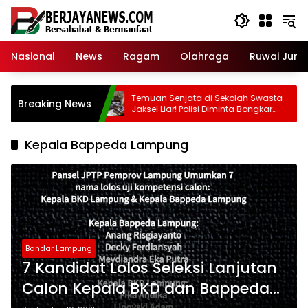
Skip
to
content
Nasional
News
Ragam
Olahraga
Ruwai Jurai
ldi Adrian
Temuan Senjata di Sekolah Swasta
Breaking News
mbang Perusak
Jaksel Liar! Polisi Diminta Bongkar
Ruangan Diduga Bunker!
Kepala Bappeda Lampung
Bandar Lampung
7 Kandidat Lolos Seleksi Lanjutan
Calon Kepala BKD dan Bappeda