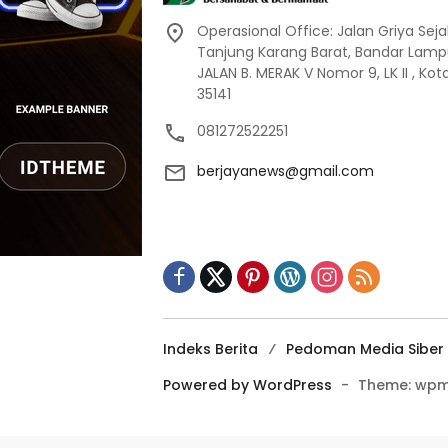
Operasional Office: Jalan Griya Sej
Tanjung Karang Barat, Bandar Lamp
JALAN B. MERAK V Nomor 9, LK II , K
35141
081272522251
berjayanews@gmail.com
Indeks Berita
Pedoman Media Siber
Powered by WordPress
-
Theme: wpm