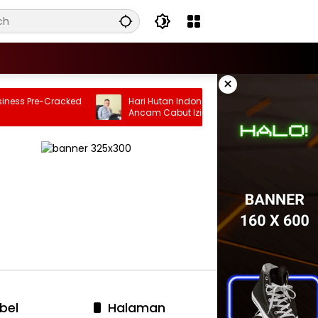
×
ess Pre-Cracked
Hari Hutan Indonesia: Rizaldi Adrian
Ancam Cabut Izin Pengembang Perusak
Bukit di Bandar Lampung
bel
Halaman