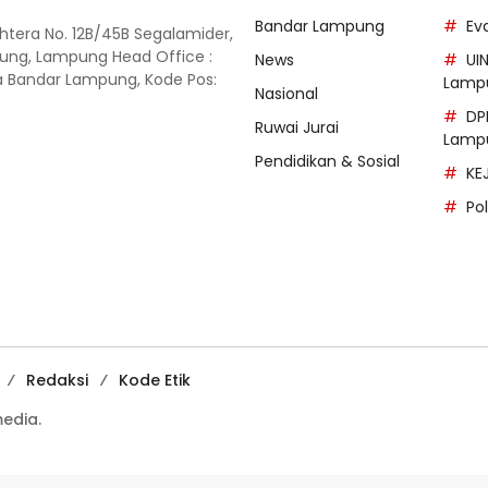
Bandar Lampung
Ev
ahtera No. 12B/45B Segalamider,
ung, Lampung Head Office :
News
UI
ota Bandar Lampung, Kode Pos:
Lamp
Nasional
DP
Ruwai Jurai
Lamp
Pendidikan & Sosial
KE
Po
Redaksi
Kode Etik
edia.