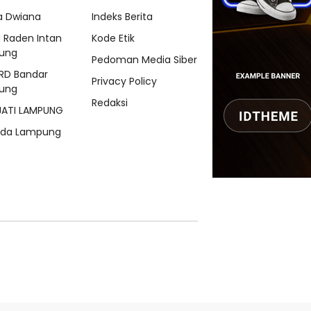
a Dwiana
Indeks Berita
N Raden Intan
Kode Etik
ung
Pedoman Media Siber
RD Bandar
Privacy Policy
ung
Redaksi
JATI LAMPUNG
lda Lampung