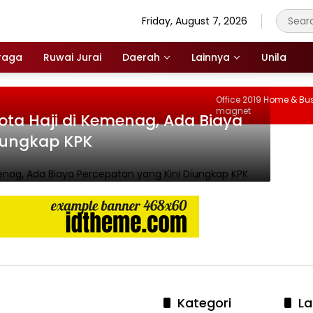
Friday, August 7, 2026
raga
Ruwai Jurai
Daerah
Lainnya
Unila
Office 2019 Home & Busin
magnet
uota Haji di Kemenag, Ada Biaya
iungkap KPK
Kategori
La