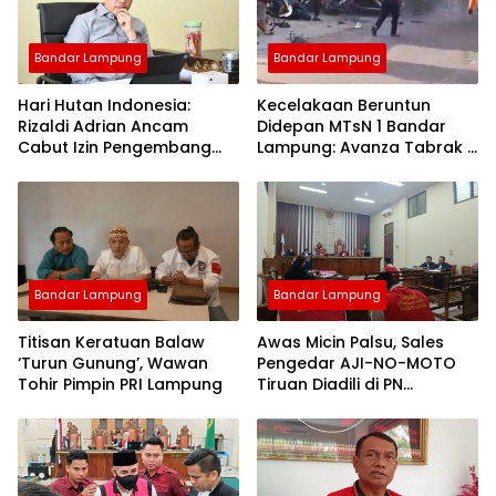
Bandar Lampung
Bandar Lampung
Hari Hutan Indonesia:
Kecelakaan Beruntun
Rizaldi Adrian Ancam
Didepan MTsN 1 Bandar
Cabut Izin Pengembang
Lampung: Avanza Tabrak 7
Perusak Bukit di Bandar
Motor, Korban Dilarikan ke
Lampung
Rumah Sakit
Bandar Lampung
Bandar Lampung
Titisan Keratuan Balaw
Awas Micin Palsu, Sales
‘Turun Gunung’, Wawan
Pengedar AJI-NO-MOTO
Tohir Pimpin PRI Lampung
Tiruan Diadili di PN
Tanjungkarang