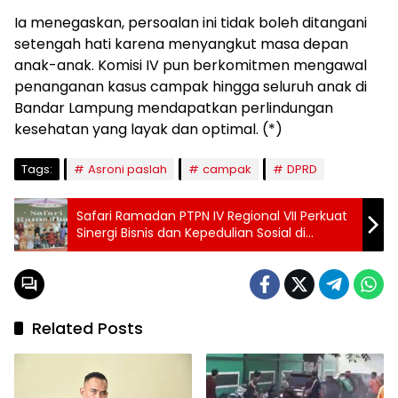
Ia menegaskan, persoalan ini tidak boleh ditangani
setengah hati karena menyangkut masa depan
anak-anak. Komisi IV pun berkomitmen mengawal
penanganan kasus campak hingga seluruh anak di
Bandar Lampung mendapatkan perlindungan
kesehatan yang layak dan optimal. (*)
Tags:
Asroni paslah
campak
DPRD
Safari Ramadan PTPN IV Regional VII Perkuat
Sinergi Bisnis dan Kepedulian Sosial di
Sumsel
Related Posts