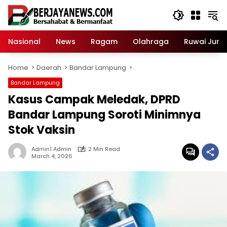
Skip
to
content
Nasional
News
Ragam
Olahraga
Ruwai Jurai
Home
Daerah
Bandar Lampung
Bandar Lampung
Kasus Campak Meledak, DPRD
Bandar Lampung Soroti Minimnya
Stok Vaksin
Admin1 Admin
2 Min Read
March 4, 2026