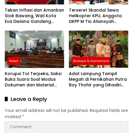
Tekan Inflasi dan Amankan
Terseret Skandal Sewa
Stok Bawang, Wali Kota
Helikopter KPU, Anggota
Eva Dwiana Gandeng
DKPP M Tio Aliansyah
Pemkab Solok
Dijatuhi Sanksi Peringatan
Keras dan Pembekuan
Tugas
News
Budaya & Humaniora
Korupsi Tol Terpeka, Saksi
Adat Lampung Tampil
Buka Suara Soal Modus
Megah di Pernikahan Putra
Dokumen dan Material
Boy Thohir yang Dihadiri
Fiktif Waskita Karya
Para Presiden!
Leave a Reply
Your email address will not be published.
Required fields are
marked
*