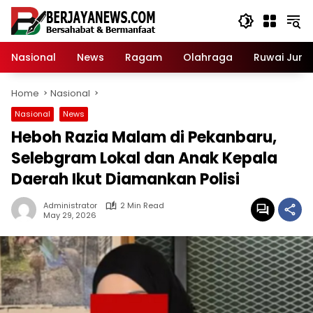
Skip
to
content
Nasional
News
Ragam
Olahraga
Ruwai Jurai
Home
Nasional
Nasional
News
Heboh Razia Malam di Pekanbaru,
Selebgram Lokal dan Anak Kepala
Daerah Ikut Diamankan Polisi
Administrator
2 Min Read
May 29, 2026