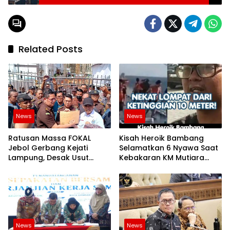
Related Posts
News
News
Ratusan Massa FOKAL
Kisah Heroik Bambang
Jebol Gerbang Kejati
Selamatkan 6 Nyawa Saat
Lampung, Desak Usut
Kebakaran KM Mutiara
Dugaan Korupsi Aset
Sentosa 2!
Pemprov 3 Hektare
News
News