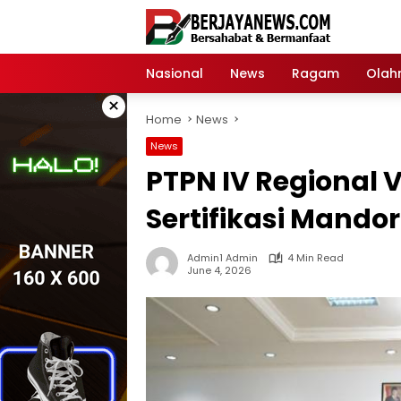
Skip
to
content
Nasional
News
Ragam
Olah
×
Home
News
News
PTPN IV Regional V
Sertifikasi Mando
Admin1 Admin
4 Min Read
June 4, 2026