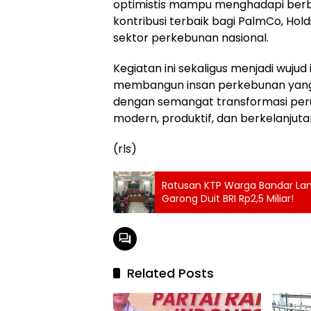
optimistis mampu menghadapi berba
kontribusi terbaik bagi PalmCo, H
sektor perkebunan nasional.
Kegiatan ini sekaligus menjadi wujud
membangun insan perkebunan yang un
dengan semangat transformasi per
modern, produktif, dan berkelanjuta
(rls)
Ratusan KTP Warga Bandar Lamp
Garong Duit BRI Rp2,5 Miliar!
Related Posts