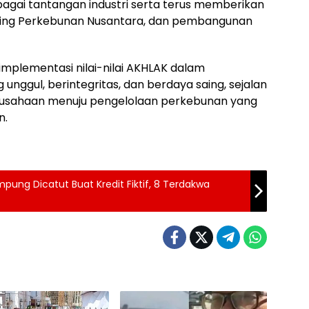
gai tantangan industri serta terus memberikan
olding Perkebunan Nusantara, dan pembangunan
 implementasi nilai-nilai AKHLAK dalam
ggul, berintegritas, dan berdaya saing, sejalan
usahaan menuju pengelolaan perkebunan yang
n.
ung Dicatut Buat Kredit Fiktif, 8 Terdakwa