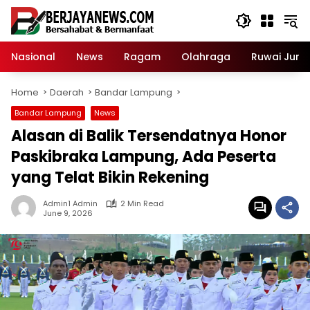
Skip
to
content
Nasional
News
Ragam
Olahraga
Ruwai Jurai
Home
Daerah
Bandar Lampung
Bandar Lampung
News
Alasan di Balik Tersendatnya Honor
Paskibraka Lampung, Ada Peserta
yang Telat Bikin Rekening
Admin1 Admin
2 Min Read
June 9, 2026