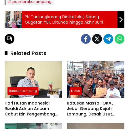
paskibraka lampung
PN Tanjungkarang Dinilai Lalai, Sidang
Gugatan YBIL Ditunda hingga Akhir Juni
Related Posts
Bandar Lampung
News
Hari Hutan Indonesia:
Ratusan Massa FOKAL
Rizaldi Adrian Ancam
Jebol Gerbang Kejati
Cabut Izin Pengembang
Lampung, Desak Usut
Perusak Bukit di Bandar
Dugaan Korupsi Aset
Lampung
Pemprov 3 Hektare