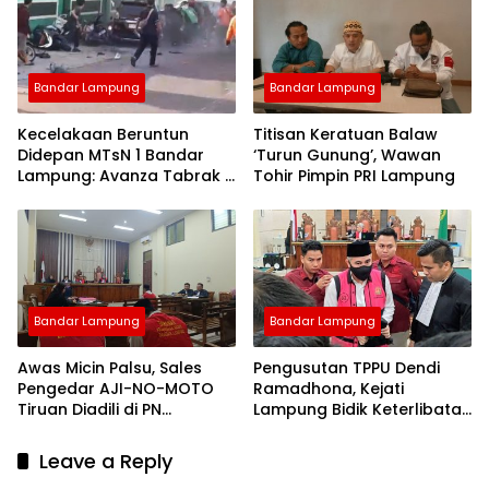
Bandar Lampung
Bandar Lampung
Kecelakaan Beruntun
Titisan Keratuan Balaw
Didepan MTsN 1 Bandar
‘Turun Gunung’, Wawan
Lampung: Avanza Tabrak 7
Tohir Pimpin PRI Lampung
Motor, Korban Dilarikan ke
Rumah Sakit
Bandar Lampung
Bandar Lampung
Awas Micin Palsu, Sales
Pengusutan TPPU Dendi
Pengedar AJI-NO-MOTO
Ramadhona, Kejati
Tiruan Diadili di PN
Lampung Bidik Keterlibatan
Tanjungkarang
Pihak yang Tercatut
Nominee Aset
Leave a Reply