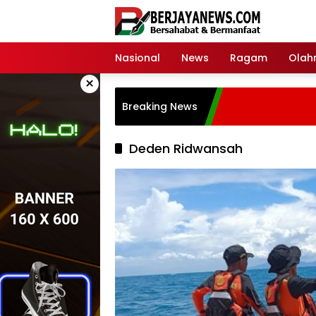
Skip
to
content
Nasional
News
Ragam
Olah
×
Breaking News
Deden Ridwansah