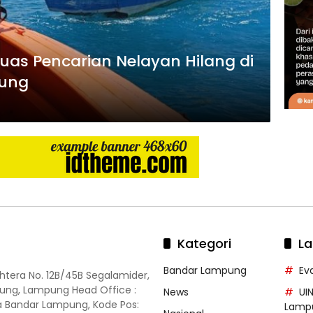
as Pencarian Nelayan Hilang di
dung
Kategori
La
Bandar Lampung
Ev
ahtera No. 12B/45B Segalamider,
ung, Lampung Head Office :
News
UI
ota Bandar Lampung, Kode Pos:
Lamp