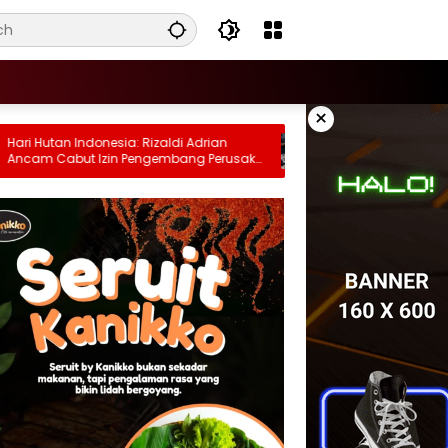
×
Hutan Indonesia: Rizaldi Adrian
Temuan Senjata di Sekol
m Cabut Izin Pengembang Perusak
Jaksel Liar! Polisi Diminta
t di Bandar Lampung
Ruangan Diduga Bunker!