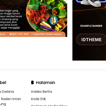
bel
Halaman
a Dwiana
Indeks Berita
N Raden Intan
Kode Etik
ung