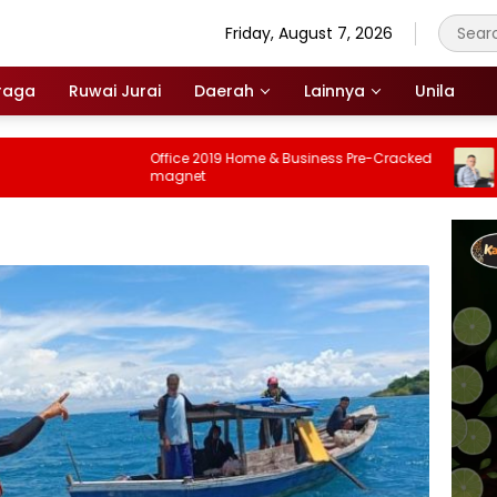
Friday, August 7, 2026
raga
Ruwai Jurai
Daerah
Lainnya
Unila
Office 2019 Home & Business Pre-Cracked
Hari 
magnet
Anca
Buki