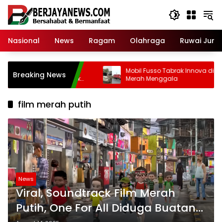
Skip
to
content
Nasional
News
Ragam
Olahraga
Ruwai Jurai
n Bergizi Gratis
Mobil Fusso Tabrak Innova di Lamp
Breaking News
tup Permanen Jika Tak
Merah Menggala
kat Laik Higiene!
film merah putih
News
Viral, Soundtrack Film Merah
Putih, One For All Diduga Buatan