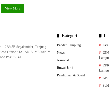
View More
Kategori
La
Bandar Lampung
Eva
No. 12B/45B Segalamider, Tanjung
 Head Office : JALAN B. MERAK V
News
UIN 
ode Pos: 35141
Lampu
Nasional
DPR
Ruwai Jurai
Lampu
Pendidikan & Sosial
KEJ
Pol