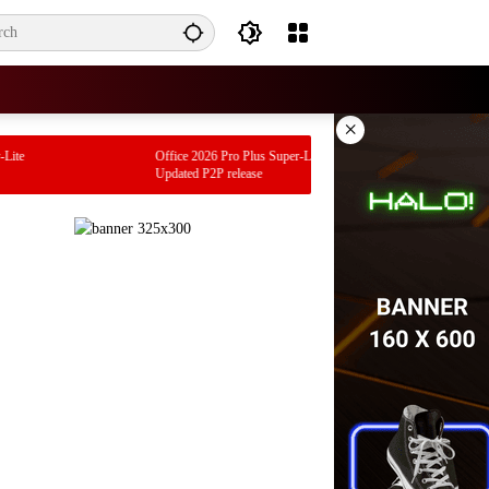
×
te
Office 2026 Pro Plus Super-Lite Ohook Build
Updated P2P release