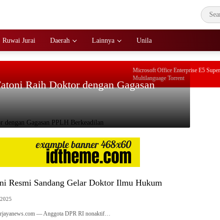
Ruwai Jurai
Daerah
Lainnya
Unila
Microsoft Office Enterprise E5 Super-Li
Multilanguage Torrent
Fatoni Raih Doktor dengan Gagasan
ni Resmi Sandang Gelar Doktor Ilmu Hukum
 2025
erjayanews.com — Anggota DPR RI nonaktif…