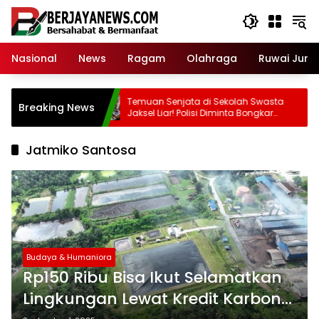
Skip
to
content
Nasional
News
Ragam
Olahraga
Ruwai Jurai
i Adrian
Temuan Senjata di Sekolah Swasta
Breaking News
ang Perusak
Jaksel Liar! Polisi Diminta Bongkar
Ruangan Diduga Bunker!
Jatmiko Santosa
Budaya & Humaniora
Rp150 Ribu Bisa Ikut Selamatkan
Lingkungan Lewat Kredit Karbon