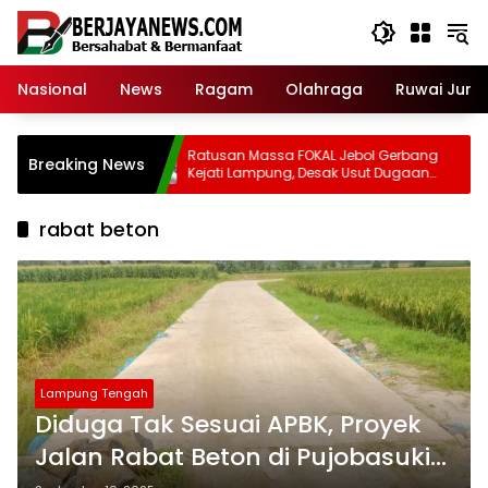
Skip
to
content
Nasional
News
Ragam
Olahraga
Ruwai Jurai
Swasta
Ratusan Massa FOKAL Jebol Gerbang
Breaking News
ngkar
Kejati Lampung, Desak Usut Dugaan
Korupsi Aset Pemprov 3 Hektare
rabat beton
Lampung Tengah
Diduga Tak Sesuai APBK, Proyek
Jalan Rabat Beton di Pujobasuki