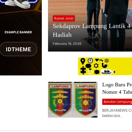
Ruwai Jurai
Sekdaprov Lampung Lantik 4 P
Hadiah
February 18, 2026
Logo Baru Pr
Nomor 4 Tahu
Bandar Lampun
BERJAYANEWS.C
berbicara…