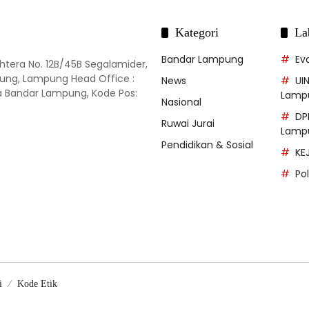
Kategori
La
Bandar Lampung
Ev
ahtera No. 12B/45B Segalamider,
ung, Lampung Head Office :
News
UI
ota Bandar Lampung, Kode Pos:
Lamp
Nasional
DP
Ruwai Jurai
Lamp
Pendidikan & Sosial
KE
Po
i
Kode Etik