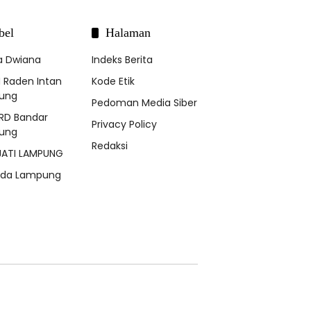
bel
Halaman
a Dwiana
Indeks Berita
N Raden Intan
Kode Etik
ung
Pedoman Media Siber
RD Bandar
Privacy Policy
ung
Redaksi
JATI LAMPUNG
lda Lampung