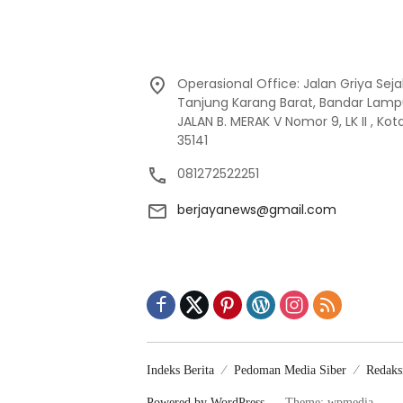
Operasional Office: Jalan Griya Sej
Tanjung Karang Barat, Bandar Lamp
JALAN B. MERAK V Nomor 9, LK II , K
35141
081272522251
berjayanews@gmail.com
Indeks Berita
Pedoman Media Siber
Redaks
Powered by WordPress
-
Theme: wpmedia.