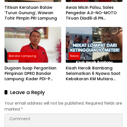
Titisan Keratuan Balaw
Awas Micin Palsu, Sales
‘Turun Gunung’, Wawan
Pengedar AJI-NO-MOTO
Tohir Pimpin PRI Lampung
Tiruan Diadili di PN
Tanjungkarang
Bandar Lampung
News
Dugaan Suap Pergantian
Kisah Heroik Bambang
Pimpinan DPRD Bandar
Selamatkan 6 Nyawa Saat
Lampung: Kader PDI-P
Kebakaran KM Mutiara
Geruduk Kantor DPD
Sentosa 2!
Leave a Reply
Your email address will not be published.
Required fields are
marked
*