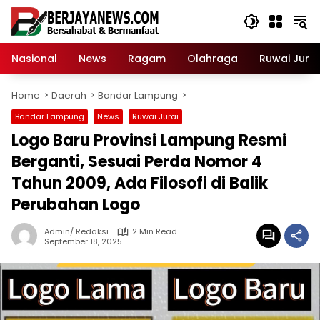
Skip
to
content
Nasional
News
Ragam
Olahraga
Ruwai Jurai
Home
Daerah
Bandar Lampung
Bandar Lampung
News
Ruwai Jurai
Logo Baru Provinsi Lampung Resmi
Berganti, Sesuai Perda Nomor 4
Tahun 2009, Ada Filosofi di Balik
Perubahan Logo
Admin/ Redaksi
2 Min Read
September 18, 2025