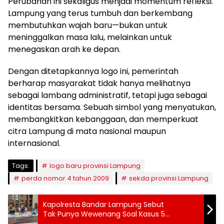
Perubahan ini sekaligus menjadi momentum refleksi.
Lampung yang terus tumbuh dan berkembang
membutuhkan wajah baru—bukan untuk
meninggalkan masa lalu, melainkan untuk
menegaskan arah ke depan.
Dengan ditetapkannya logo ini, pemerintah
berharap masyarakat tidak hanya melihatnya
sebagai lambang administratif, tetapi juga sebagai
identitas bersama. Sebuah simbol yang menyatukan,
membangkitkan kebanggaan, dan memperkuat
citra Lampung di mata nasional maupun
internasional.
Tags:
logo baru provinsi Lampung
perda nomor 4 tahun 2009
sekda provinsi Lampung
Kapolresta Bandar Lampung Sebut
Tak Punya Wewenang Soal Kasus 5
Pengurus HIMPI Lampung Ditangkap Karena