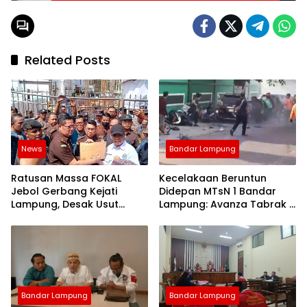
Narkoba
Related Posts
News
Bandar Lampung
Ratusan Massa FOKAL
Kecelakaan Beruntun
Jebol Gerbang Kejati
Didepan MTsN 1 Bandar
Lampung, Desak Usut
Lampung: Avanza Tabrak 7
Dugaan Korupsi Aset
Motor, Korban Dilarikan ke
Pemprov 3 Hektare
Rumah Sakit
Bandar Lampung
Bandar Lampung