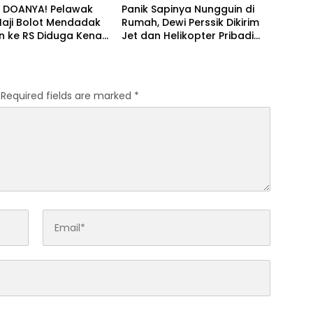
DOANYA! Pelawak
Panik Sapinya Nungguin di
Haji Bolot Mendadak
Rumah, Dewi Perssik Dikirim
an ke RS Diduga Kena
Jet dan Helikopter Pribadi
an Jantung
oleh Sosok ‘Papa’!
Required fields are marked
*