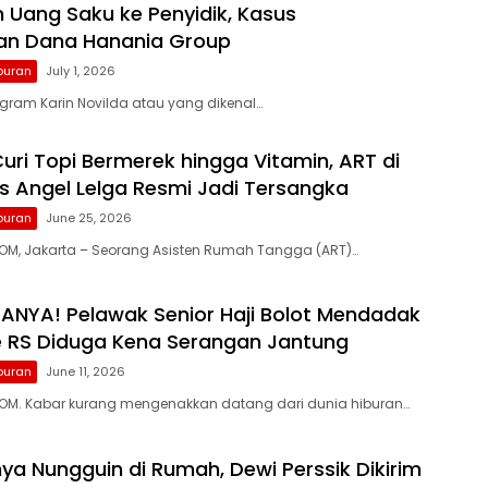
 Uang Saku ke Penyidik, Kasus
an Dana Hanania Group
buran
July 1, 2026
gram Karin Novilda atau yang dikenal…
uri Topi Bermerek hingga Vitamin, ART di
s Angel Lelga Resmi Jadi Tersangka
buran
June 25, 2026
M, Jakarta – Seorang Asisten Rumah Tangga (ART)…
NYA! Pelawak Senior Haji Bolot Mendadak
ke RS Diduga Kena Serangan Jantung
buran
June 11, 2026
M. Kabar kurang mengenakkan datang dari dunia hiburan…
nya Nungguin di Rumah, Dewi Perssik Dikirim