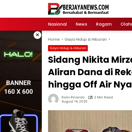
Skip
to
content
Nasional
News
Ragam
Olah
×
Home
Gaya Hidup & Hiburan
Gaya Hidup & Hiburan
Sidang Nikita Mir
Aliran Dana di Rek
hingga Off Air Ny
Romi Rinando
2 Min Read
August 14, 2025