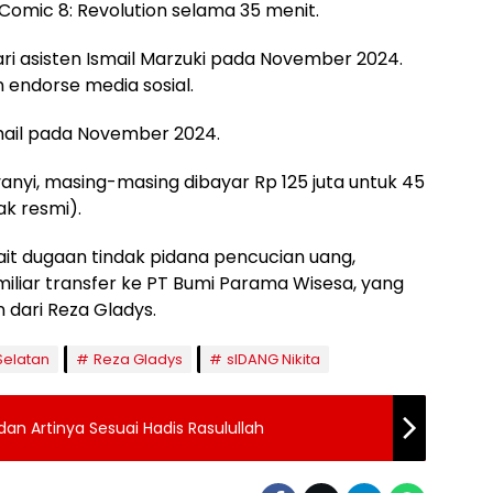
i Comic 8: Revolution selama 35 menit.
dari asisten Ismail Marzuki pada November 2024.
n endorse media sosial.
Ismail pada November 2024.
yanyi, masing-masing dibayar Rp 125 juta untuk 45
k resmi).
ait dugaan tindak pidana pencucian uang,
miliar transfer ke PT Bumi Parama Wisesa, yang
dari Reza Gladys.
Selatan
Reza Gladys
sIDANG Nikita
an Artinya Sesuai Hadis Rasulullah