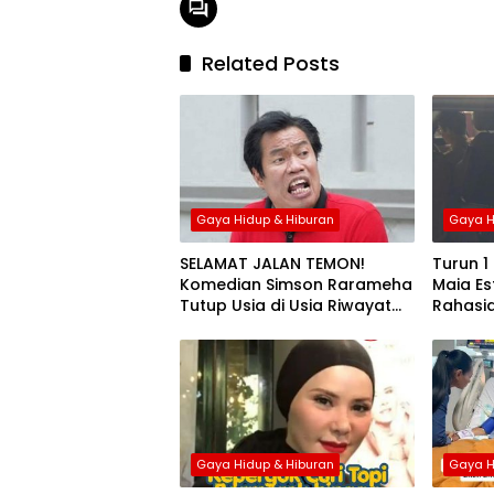
Related Posts
Gaya Hidup & Hiburan
Gaya H
SELAMAT JALAN TEMON!
Turun 1
Komedian Simson Rarameha
Maia Es
Tutup Usia di Usia Riwayat
Rahasia
Darah Tinggi
Soal C
Gaya Hidup & Hiburan
Gaya H