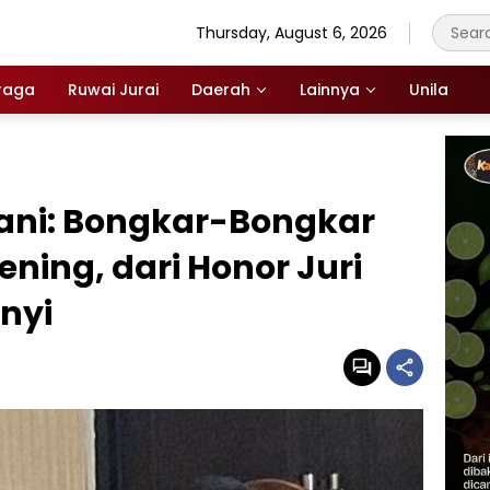
Thursday, August 6, 2026
raga
Ruwai Jurai
Daerah
Lainnya
Unila
zani: Bongkar-Bongkar
ening, dari Honor Juri
anyi