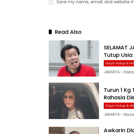
Save my name, email, and website in
Read Also
SELAMAT J
Tutup Usia 
Gaya Hidup & Hi
JAKARTA – Kabar
Turun 1 Kg
Rahasia Di
Gaya Hidup & Hi
JAKARTA – Musi
Awkarin Di