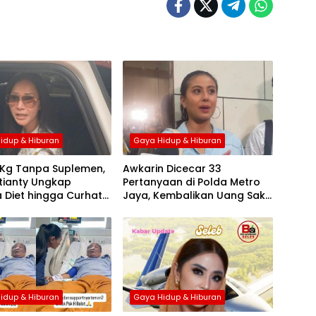
idup & Hiburan
Gaya Hidup & Hiburan
 Kg Tanpa Suplemen,
Awkarin Dicecar 33
tianty Ungkap
Pertanyaan di Polda Metro
 Diet hingga Curhat
Jaya, Kembalikan Uang Saku
ucu
ke Penyidik, Kasus
Penggelapan Dana Hanania
Group
idup & Hiburan
Gaya Hidup & Hiburan