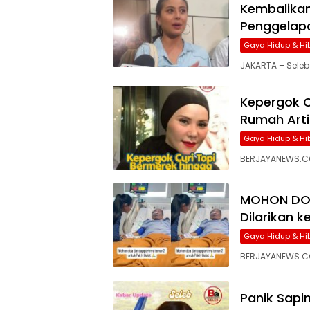
Kembalikan
Penggelap
Gaya Hidup & Hi
JAKARTA – Seleb
Kepergok C
Rumah Arti
Gaya Hidup & Hi
BERJAYANEWS.CO
MOHON DOA
Dilarikan 
Gaya Hidup & Hi
BERJAYANEWS.CO
Panik Sapi