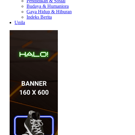
Pendidikan & Sosial
Budaya & Humaniora
Gaya Hidup & Hiburan
Indeks Berita
Unila