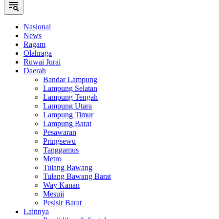
Nasional
News
Ragam
Olahraga
Ruwai Jurai
Daerah
Bandar Lampung
Lampung Selatan
Lampung Tengah
Lampung Utara
Lampung Timur
Lampung Barat
Pesawaran
Pringsewu
Tanggamus
Metro
Tulang Bawang
Tulang Bawang Barat
Way Kanan
Mesuji
Pesisir Barat
Lainnya