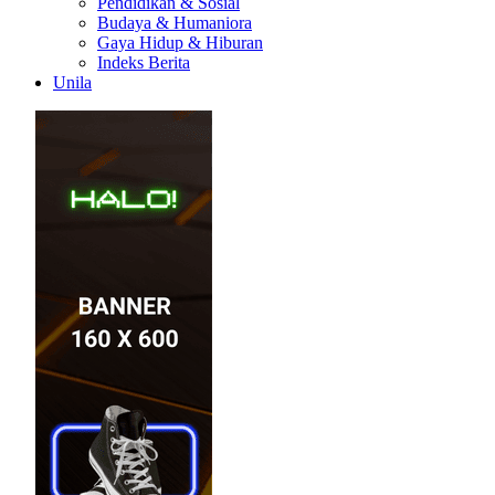
Pendidikan & Sosial
Budaya & Humaniora
Gaya Hidup & Hiburan
Indeks Berita
Unila