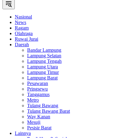
Nasional
News
Ragam
Olahraga
Ruwai Jurai
Daerah
Bandar Lampung
Lampung Selatan
Lampung Tengah
Lampung Utara
Lampung Timur
Lampung Barat
Pesawaran
Pringsewu
Tanggamus
Metro
Tulang Bawang
Tulang Bawang Barat
Way Kanan
Mesuji
Pesisir Barat
Lainnya