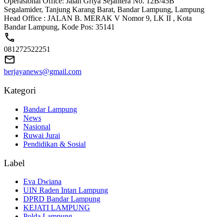
Operasional Office: Jalan Griya Sejahtera No. 12B/45B
Segalamider, Tanjung Karang Barat, Bandar Lampung, Lampung
Head Office : JALAN B. MERAK V Nomor 9, LK II , Kota
Bandar Lampung, Kode Pos: 35141
081272522251
berjayanews@gmail.com
Kategori
Bandar Lampung
News
Nasional
Ruwai Jurai
Pendidikan & Sosial
Label
Eva Dwiana
UIN Raden Intan Lampung
DPRD Bandar Lampung
KEJATI LAMPUNG
Polda Lampung