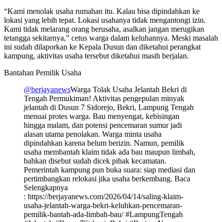
“Kami menolak usaha rumahan itu. Kalau bisa dipindahkan ke
lokasi yang lebih tepat. Lokasi usahanya tidak mengantongi izin.
Kami tidak melarang orang berusaha, asalkan jangan merugikan
tetangga sekitarnya,” cetus warga dalam keluhannya. Meski masalah
ini sudah dilaporkan ke Kepala Dusun dan diketahui perangkat
kampung, aktivitas usaha tersebut diketahui masih berjalan.
Bantahan Pemilik Usaha
@berjayanews
Warga Tolak Usaha Jelantah Bekri di
Tengah Permukiman! Aktivitas pengepulan minyak
jelantah di Dusun 7 Sidorejo, Bekri, Lampung Tengah
menuai protes warga. Bau menyengat, kebisingan
hingga malam, dan potensi pencemaran sumur jadi
alasan utama penolakan. Warga minta usaha
dipindahkan karena belum berizin. Namun, pemilik
usaha membantah klaim tidak ada bau maupun limbah,
bahkan disebut sudah dicek pihak kecamatan.
Pemerintah kampung pun buka suara: siap mediasi dan
pertimbangkan relokasi jika usaha berkembang. Baca
Selengkapnya
: https://berjayanews.com/2026/04/14/saling-klaim-
usaha-jelantah-warga-bekri-keluhkan-pencemaran-
pemilik-bantah-ada-limbah-bau/ #LampungTengah