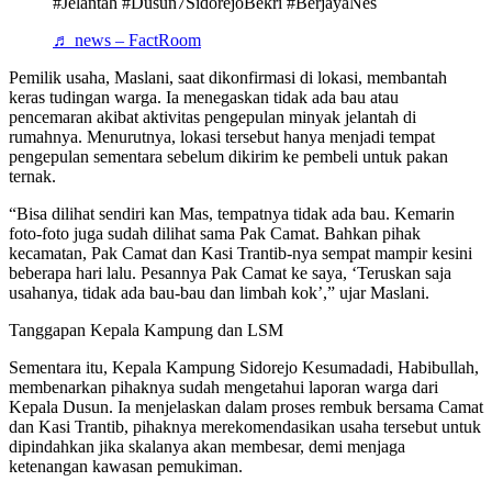
#Jelantah #Dusun7SidorejoBekri #BerjayaNes
♬ news – FactRoom
Pemilik usaha, Maslani, saat dikonfirmasi di lokasi, membantah
keras tudingan warga. Ia menegaskan tidak ada bau atau
pencemaran akibat aktivitas pengepulan minyak jelantah di
rumahnya. Menurutnya, lokasi tersebut hanya menjadi tempat
pengepulan sementara sebelum dikirim ke pembeli untuk pakan
ternak.
“Bisa dilihat sendiri kan Mas, tempatnya tidak ada bau. Kemarin
foto-foto juga sudah dilihat sama Pak Camat. Bahkan pihak
kecamatan, Pak Camat dan Kasi Trantib-nya sempat mampir kesini
beberapa hari lalu. Pesannya Pak Camat ke saya, ‘Teruskan saja
usahanya, tidak ada bau-bau dan limbah kok’,” ujar Maslani.
Tanggapan Kepala Kampung dan LSM
Sementara itu, Kepala Kampung Sidorejo Kesumadadi, Habibullah,
membenarkan pihaknya sudah mengetahui laporan warga dari
Kepala Dusun. Ia menjelaskan dalam proses rembuk bersama Camat
dan Kasi Trantib, pihaknya merekomendasikan usaha tersebut untuk
dipindahkan jika skalanya akan membesar, demi menjaga
ketenangan kawasan pemukiman.