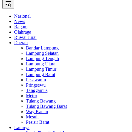
Nasional
News
Ragam
Olahraga
Ruwai Jurai
Daerah
Bandar Lampung
Lampung Selatan
Lampung Tengah
Lampung Utara
Lampung Timur
Lampung Barat
Pesawaran
Pringsewu
Tanggamus
Metro
Tulang Bawang
Tulang Bawang Barat
Way Kanan
Mesuji
Pesisir Barat
Lainnya