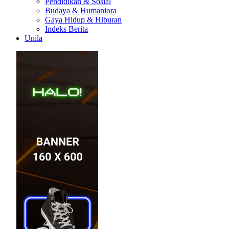
Pendidikan & Sosial
Budaya & Humaniora
Gaya Hidup & Hiburan
Indeks Berita
Unila