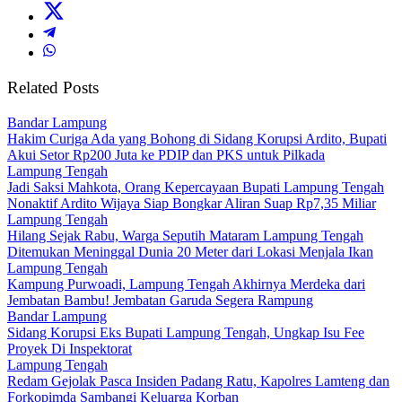
Related Posts
Bandar Lampung
Hakim Curiga Ada yang Bohong di Sidang Korupsi Ardito, Bupati
Akui Setor Rp200 Juta ke PDIP dan PKS untuk Pilkada
Lampung Tengah
Jadi Saksi Mahkota, Orang Kepercayaan Bupati Lampung Tengah
Nonaktif Ardito Wijaya Siap Bongkar Aliran Suap Rp7,35 Miliar
Lampung Tengah
Hilang Sejak Rabu, Warga Seputih Mataram Lampung Tengah
Ditemukan Meninggal Dunia 20 Meter dari Lokasi Menjala Ikan
Lampung Tengah
Kampung Purwoadi, Lampung Tengah Akhirnya Merdeka dari
Jembatan Bambu! Jembatan Garuda Segera Rampung
Bandar Lampung
Sidang Korupsi Eks Bupati Lampung Tengah, Ungkap Isu Fee
Proyek Di Inspektorat
Lampung Tengah
Redam Gejolak Pasca Insiden Padang Ratu, Kapolres Lamteng dan
Forkopimda Sambangi Keluarga Korban