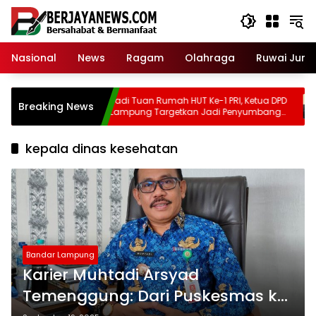
Skip
to
content
Nasional
News
Ragam
Olahraga
Ruwai Jurai
Ohook
Jadi Tuan Rumah HUT Ke-1 PRI, Ketua DPD
Breaking News
Lampung Targetkan Jadi Penyumbang
Suara Nasional Terbesar di Pemilu 2029
kepala dinas kesehatan
Bandar Lampung
Karier Muhtadi Arsyad
Temenggung: Dari Puskesmas ke