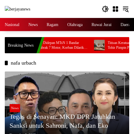
Skip
to
content
Nasional
News
Ragam
Olahraga
Ruwai Jurai
Daerah
Kecelakaan Beruntun Didepan MTsN 1 Bandar
Titisan Keratuan Bal
Breaking News
Lampung: Avanza Tabrak 7 Motor, Korban Dilarikan
Tohir Pimpin PRI Lam
ke Rumah Sakit
nafa urbach
News
Tegas di Senayan: MKD DPR Jatuhkan
Sanksi untuk Sahroni, Nafa, dan Eko