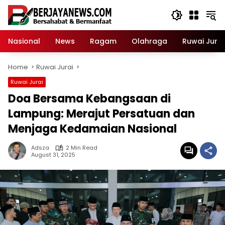
Skip
to
content
Nasional
News
Ragam
Olahraga
Ruwai Jurai
Home
Ruwai Jurai
Ruwai Jurai
Doa Bersama Kebangsaan di
Lampung: Merajut Persatuan dan
Menjaga Kedamaian Nasional
Adsza
2 Min Read
August 31, 2025