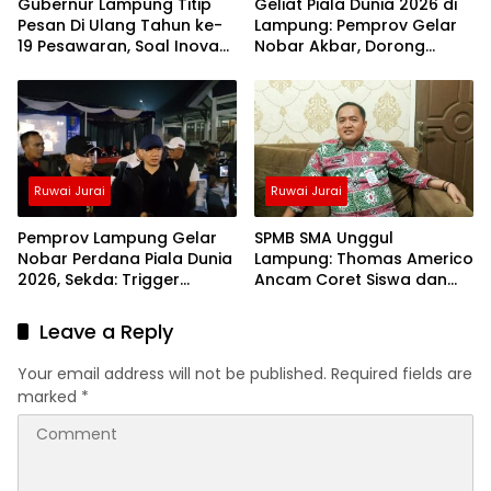
Gubernur Lampung Titip
Geliat Piala Dunia 2026 di
Pesan Di Ulang Tahun ke-
Lampung: Pemprov Gelar
19 Pesawaran, Soal Inovasi
Nobar Akbar, Dorong
Anak Muda!
Omzet UMKM Lokal
Ruwai Jurai
Ruwai Jurai
Pemprov Lampung Gelar
SPMB SMA Unggul
Nobar Perdana Piala Dunia
Lampung: Thomas Americo
2026, Sekda: Trigger
Ancam Coret Siswa dan
Dongkrak Ekonomi UMKM
Sanksi Oknum Dinas jika
Ada Titipan
Leave a Reply
Your email address will not be published.
Required fields are
marked
*