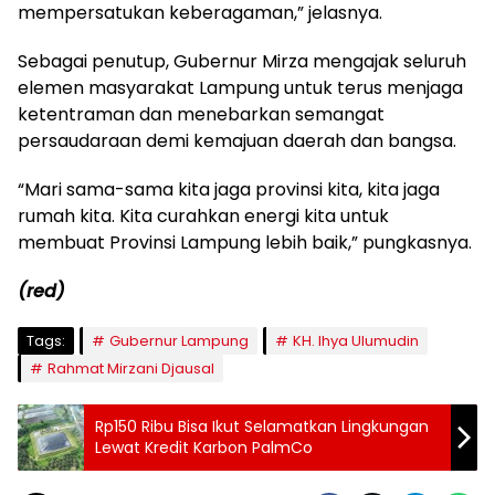
mempersatukan keberagaman,” jelasnya.
Sebagai penutup, Gubernur Mirza mengajak seluruh
elemen masyarakat Lampung untuk terus menjaga
ketentraman dan menebarkan semangat
persaudaraan demi kemajuan daerah dan bangsa.
“Mari sama-sama kita jaga provinsi kita, kita jaga
rumah kita. Kita curahkan energi kita untuk
membuat Provinsi Lampung lebih baik,” pungkasnya.
(red)
Tags:
Gubernur Lampung
KH. Ihya Ulumudin
Rahmat Mirzani Djausal
Rp150 Ribu Bisa Ikut Selamatkan Lingkungan
Lewat Kredit Karbon PalmCo