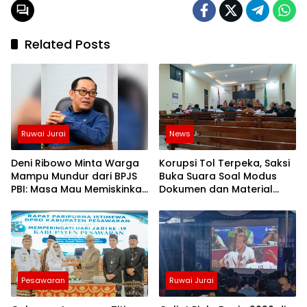
Related Posts
Ruwai Jurai
News
Deni Ribowo Minta Warga
Korupsi Tol Terpeka, Saksi
Mampu Mundur dari BPJS
Buka Suara Soal Modus
PBI: Masa Mau Memiskinkan
Dokumen dan Material
Diri Sendiri?
Fiktif Waskita Karya
Pesawaran
Ruwai Jurai