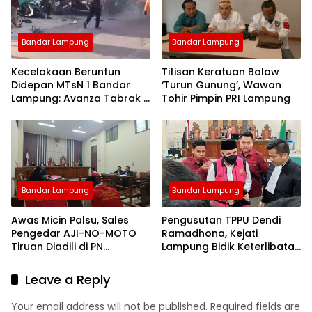
Bandar Lampung
Bandar Lampung
Kecelakaan Beruntun
Titisan Keratuan Balaw
Didepan MTsN 1 Bandar
‘Turun Gunung’, Wawan
Lampung: Avanza Tabrak 7
Tohir Pimpin PRI Lampung
Motor, Korban Dilarikan ke
Rumah Sakit
Bandar Lampung
Bandar Lampung
Awas Micin Palsu, Sales
Pengusutan TPPU Dendi
Pengedar AJI-NO-MOTO
Ramadhona, Kejati
Tiruan Diadili di PN
Lampung Bidik Keterlibatan
Tanjungkarang
Pihak yang Tercatut
Nominee Aset
Leave a Reply
Your email address will not be published.
Required fields are