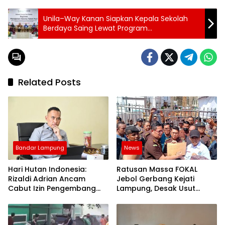
Unila–Way Kanan Siapkan Kepala Sekolah
Berdaya Saing Lewat Program
Pengembangan Talenta
Related Posts
Bandar Lampung
News
Hari Hutan Indonesia:
Ratusan Massa FOKAL
Rizaldi Adrian Ancam
Jebol Gerbang Kejati
Cabut Izin Pengembang
Lampung, Desak Usut
Perusak Bukit di Bandar
Dugaan Korupsi Aset
Lampung
Pemprov 3 Hektare