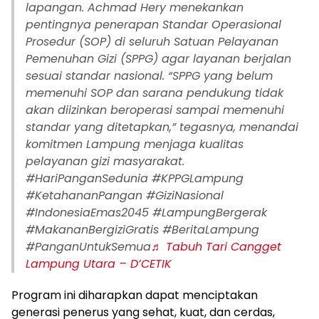
lapangan. Achmad Hery menekankan
pentingnya penerapan Standar Operasional
Prosedur (SOP) di seluruh Satuan Pelayanan
Pemenuhan Gizi (SPPG) agar layanan berjalan
sesuai standar nasional. “SPPG yang belum
memenuhi SOP dan sarana pendukung tidak
akan diizinkan beroperasi sampai memenuhi
standar yang ditetapkan,” tegasnya, menandai
komitmen Lampung menjaga kualitas
pelayanan gizi masyarakat.
#HariPanganSedunia #KPPGLampung
#KetahananPangan #GiziNasional
#IndonesiaEmas2045 #LampungBergerak
#MakananBergiziGratis #BeritaLampung
#PanganUntukSemua
♬ Tabuh Tari Cangget
Lampung Utara – D’CETIK
Program ini diharapkan dapat menciptakan
generasi penerus yang sehat, kuat, dan cerdas,