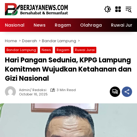
Skip
to
content
Nasional
News
Ragam
Olahraga
Ruwai Jurai
Home
Daerah
Bandar Lampung
Bandar Lampung
News
Ragam
Ruwai Jurai
Hari Pangan Sedunia, KPPG Lampung
Komitmen Wujudkan Ketahanan dan
Gizi Nasional
Admin/ Redaksi
3 Min Read
October 16, 2025