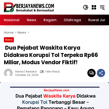
Skip
to
content
Nasional
News
Ragam
Olahraga
Ruwai Jurai
Home
News
News
Dua Pejabat Waskita Karya
Didakwa Korupsi Tol Terpeka Rp66
Miliar, Modus Vendor Fiktif!
Admin/ Redaksi
1 Min Read
October 23, 2025