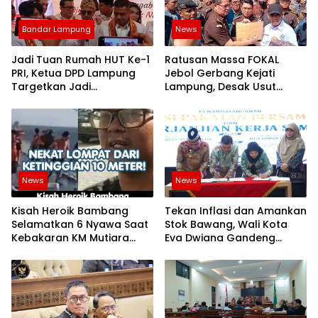
Bandar Lampung
News
Jadi Tuan Rumah HUT Ke-1
Ratusan Massa FOKAL
PRI, Ketua DPD Lampung
Jebol Gerbang Kejati
Targetkan Jadi
Lampung, Desak Usut
Penyumbang Suara
Dugaan Korupsi Aset
Nasional Terbesar di
Pemprov 3 Hektare
Pemilu 2029
News
News
Kisah Heroik Bambang
Tekan Inflasi dan Amankan
Selamatkan 6 Nyawa Saat
Stok Bawang, Wali Kota
Kebakaran KM Mutiara
Eva Dwiana Gandeng
Sentosa 2!
Pemkab Solok