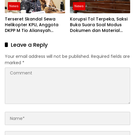
News
News
Terseret Skandal Sewa
Korupsi Tol Terpeka, Saksi
Helikopter KPU, Anggota
Buka Suara Soal Modus
DKPP M Tio Aliansyah
Dokumen dan Material
Dijatuhi Sanksi Peringatan
Fiktif Waskita Karya
Keras dan Pembekuan
Leave a Reply
Tugas
Your email address will not be published.
Required fields are
marked
*