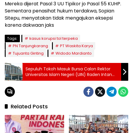
Mereka dijerat Pasal 3 UU Tipikor jo Pasal 55 KUHP.
Sementara penasihat hukum terdakwa, Sopian
Sitepu, menyatakan tidak mengajukan eksepsi
karena dakwaan jaks
Tags:
kasus korupsi tol terpeka
PN Tanjungkarang
PT Waskita Karya
Tujuanta Ginting
Widodo Mardianto
Sepuluh Tokoh Masuk Bursa Calon Rektor
Universitas Islam Negeri (UIN) Raden Intan
Lampung Periode 2026-2030, Termasuk
Petahana Prof. Wan Jamaluddin
Related Posts