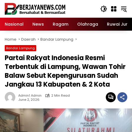
Skip
to
content
Nasional
News
Ragam
Olahraga
Ruwai Jurai
Home
Daerah
Bandar Lampung
Bandar Lampung
Partai Rakyat Indonesia Resmi
Terbentuk di Lampung, Wawan Tohir
Balaw Sebut Kepengurusan Sudah
Jangkau 13 Kabupaten & 2 Kota
Admin1 Admin
2 Min Read
June 2, 2026