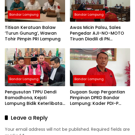
Bandar Lampung
Bandar Lampung
Titisan Keratuan Balaw
Awas Micin Palsu, Sales
‘Turun Gunung’, Wawan
Pengedar AJI-NO-MOTO
Tohir Pimpin PRI Lampung
Tiruan Diadili di PN
Tanjungkarang
Bandar Lampung
Bandar Lampung
Pengusutan TPPU Dendi
Dugaan Suap Pergantian
Ramadhona, Kejati
Pimpinan DPRD Bandar
Lampung Bidik Keterlibatan
Lampung: Kader PDI-P
Pihak yang Tercatut
Geruduk Kantor DPD
Nominee Aset
Leave a Reply
Your email address will not be published.
Required fields are