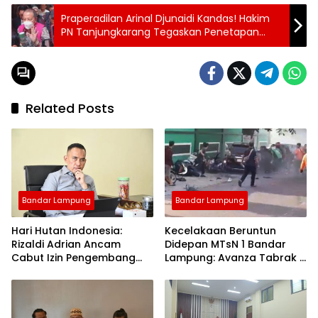
Praperadilan Arinal Djunaidi Kandas! Hakim
PN Tanjungkarang Tegaskan Penetapan
Tersangka Sah
Related Posts
Bandar Lampung
Bandar Lampung
Hari Hutan Indonesia:
Kecelakaan Beruntun
Rizaldi Adrian Ancam
Didepan MTsN 1 Bandar
Cabut Izin Pengembang
Lampung: Avanza Tabrak 7
Perusak Bukit di Bandar
Motor, Korban Dilarikan ke
Lampung
Rumah Sakit