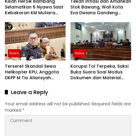
Kisah Heroik Bambang
Tekan Inflasi dan Amankan
Selamatkan 6 Nyawa Saat
Stok Bawang, Wali Kota
Kebakaran KM Mutiara
Eva Dwiana Gandeng
Sentosa 2!
Pemkab Solok
News
News
Terseret Skandal Sewa
Korupsi Tol Terpeka, Saksi
Helikopter KPU, Anggota
Buka Suara Soal Modus
DKPP M Tio Aliansyah
Dokumen dan Material
Dijatuhi Sanksi Peringatan
Fiktif Waskita Karya
Keras dan Pembekuan
Leave a Reply
Tugas
Your email address will not be published.
Required fields are
marked
*