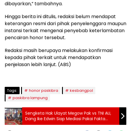
dibayarkan,” tambahnya.
Hingga berita ini ditulis, redaksi belum mendapat
keterangan resmi dari pihak penyelenggara maupun
instansi terkait mengenai penyebab keterlambatan
pencairan honor tersebut.
Redaksi masih berupaya melakukan konfirmasi
kepada pihak terkait untuk mendapatkan
penjelasan lebih lanjut. (ABS)
Tags:
honor paskibra
kesbangpol
paskibra lampung
Sengketa Hak Ulayat Megow Pak vs TNI AU,
Dang Ike Edwin Siap Mediasi Pakai Fakta
Sejarah