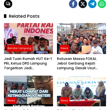
Related Posts
Bandar Lampung
News
Jadi Tuan Rumah HUT Ke-1
Ratusan Massa FOKAL
PRI, Ketua DPD Lampung
Jebol Gerbang Kejati
Targetkan Jadi
Lampung, Desak Usut
Penyumbang Suara
Dugaan Korupsi Aset
Nasional Terbesar di
Pemprov 3 Hektare
Pemilu 2029
News
News