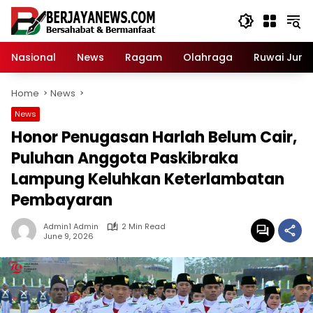
Skip
to
content
Nasional
News
Ragam
Olahraga
Ruwai Jurai
Home
News
News
Honor Penugasan Harlah Belum Cair,
Puluhan Anggota Paskibraka
Lampung Keluhkan Keterlambatan
Pembayaran
Admin1 Admin
2 Min Read
June 9, 2026