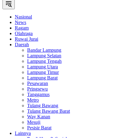
Nasional
News
Ragam
Olahraga
Ruwai Jurai
Daerah
Bandar Lampung
Lampung Selatan
Lampung Tengah
Lampung Utara
Lampung Timur
Lampung Barat
Pesawaran
Pringsewu
Tanggamus
Metro
Tulang Bawang
Tulang Bawang Barat
Way Kanan
Mesuji
Pesisir Barat
Lainnya