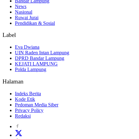
Bandar Lampung
News
Nasional
Ruwai Jurai
Pendidikan & Sosial
Label
Eva Dwiana
UIN Raden Intan Lampung
DPRD Bandar Lampung
KEJATI LAMPUNG
Polda Lampung
Halaman
Indeks Berita
Kode Etik
Pedoman Media Siber
Privacy Policy
Redaksi