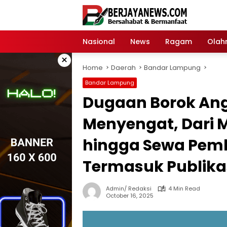
Skip
to
content
Nasional
News
Ragam
Olah
×
Home
Daerah
Bandar Lampung
Bandar Lampung
Dugaan Borok Ang
Menyengat, Dari 
hingga Sewa Pemba
Termasuk Publikas
Admin/ Redaksi
4 Min Read
October 16, 2025