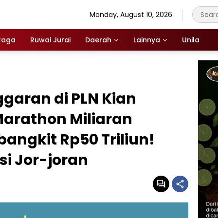
Monday, August 10, 2026
raga
Ruwai Jurai
Daerah
Lainnya
Unila
garan di PLN Kian
Marathon Miliaran
ngkit Rp50 Triliun!
i Jor-joran