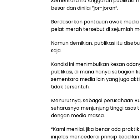
Sementara Itu Anggaran publikasi 
besar dan dinilai “jor-joran”.
Berdasarkan pantauan awak media b
pelat merah tersebut di sejumlah m
Namun demikian, publikasi itu dis
saja.
Kondisi ini menimbulkan kesan adany
publikasi, di mana hanya sebagian 
sementara media lain yang juga akt
tidak tersentuh.
Menurutnya, sebagai perusahaan B
seharusnya menjunjung tinggi asas 
dengan media massa.
“Kami menilai, jika benar ada prakti
ini jelas mencederai prinsip keadila