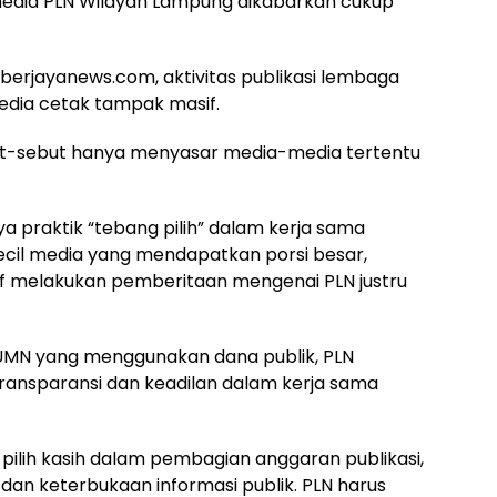
media PLN Wilayah Lampung dikabarkan cukup
erjayanews.com, aktivitas publikasi lembaga
edia cetak tampak masif.
ebut-sebut hanya menyasar media-media tertentu
a praktik “tebang pilih” dalam kerja sama
kecil media yang mendapatkan porsi besar,
if melakukan pemberitaan mengenai PLN justru
UMN yang menggunakan dana publik, PLN
transparansi dan keadilan dalam kerja sama
k pilih kasih dalam pembagian anggaran publikasi,
n dan keterbukaan informasi publik. PLN harus