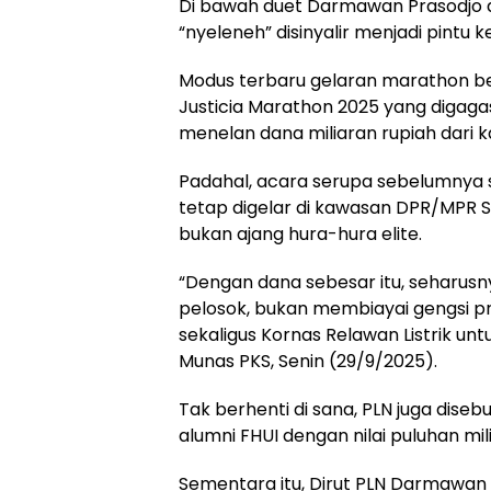
Di bawah duet Darmawan Prasodjo da
“nyeleneh” disinyalir menjadi pintu
Modus terbaru gelaran marathon be
Justicia Marathon 2025 yang digagas 
menelan dana miliaran rupiah dari k
Padahal, acara serupa sebelumnya 
tetap digelar di kawasan DPR/MPR 
bukan ajang hura-hura elite.
“Dengan dana sebesar itu, seharusn
pelosok, bukan membiayai gengsi pr
sekaligus Kornas Relawan Listrik un
Munas PKS, Senin (29/9/2025).
Tak berhenti di sana, PLN juga dis
alumni FHUI dengan nilai puluhan mili
Sementara itu, Dirut PLN Darmawan P