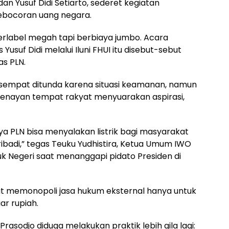
n Yusuf Didi Setiarto, sederet kegiatan
 kebocoran uang negara.
rlabel megah tapi berbiaya jumbo. Acara
Yusuf Didi melalui Iluni FHUI itu disebut-sebut
as PLN.
sempat ditunda karena situasi keamanan, namun
Senayan tempat rakyat menyuarakan aspirasi,
ya PLN bisa menyalakan listrik bagi masyarakat
ibadi,” tegas Teuku Yudhistira, Ketua Umum IWO
tuk Negeri saat menanggapi pidato Presiden di
ebut memonopoli jasa hukum eksternal hanya untuk
ar rupiah.
rasodjo diduga melakukan praktik lebih gila lagi: