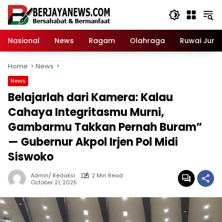
Skip
to
content
Nasional
News
Ragam
Olahraga
Ruwai Jurai
Home
News
News
Belajarlah dari Kamera: Kalau
Cahaya Integritasmu Murni,
Gambarmu Takkan Pernah Buram”
— Gubernur Akpol Irjen Pol Midi
Siswoko
Admin/ Redaksi
2 Min Read
October 21, 2025