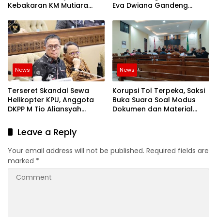
Kebakaran KM Mutiara
Eva Dwiana Gandeng
Sentosa 2!
Pemkab Solok
News
News
Terseret Skandal Sewa
Korupsi Tol Terpeka, Saksi
Helikopter KPU, Anggota
Buka Suara Soal Modus
DKPP M Tio Aliansyah
Dokumen dan Material
Dijatuhi Sanksi Peringatan
Fiktif Waskita Karya
Keras dan Pembekuan
Leave a Reply
Tugas
Your email address will not be published.
Required fields are
marked
*