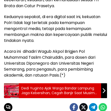
Brata dan Catur Prasetya.
Keduanya sepakat, di era digital saat ini, kekuatan
Polri tidak lagi terletak pada kemampuan
mengontrol media, tetapi pada kemampuan
membangun makna dan kepercayaan publik melalui
tindakan nyata.
Acara ini dihadiri Wagub Akpol Brigjen Pol
Muhammad Taslim Chairuddin, para dosen dari
Universitas Diponegoro dan Universitas Negeri
Semarang, para pengasuh, para pembimbing
akademik, dan ratusan Pasis.(*)
Dedi Yuginta Ajak Warga Bandar Lampung
Jaga Kebersihan, Cegah Banjir Saat Musim
Hujan PIP–WK