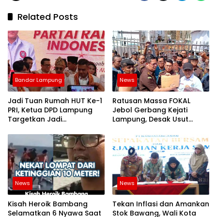
Related Posts
Bandar Lampung
News
Jadi Tuan Rumah HUT Ke-1
Ratusan Massa FOKAL
PRI, Ketua DPD Lampung
Jebol Gerbang Kejati
Targetkan Jadi
Lampung, Desak Usut
Penyumbang Suara
Dugaan Korupsi Aset
Nasional Terbesar di
Pemprov 3 Hektare
Pemilu 2029
News
News
Kisah Heroik Bambang
Tekan Inflasi dan Amankan
Selamatkan 6 Nyawa Saat
Stok Bawang, Wali Kota