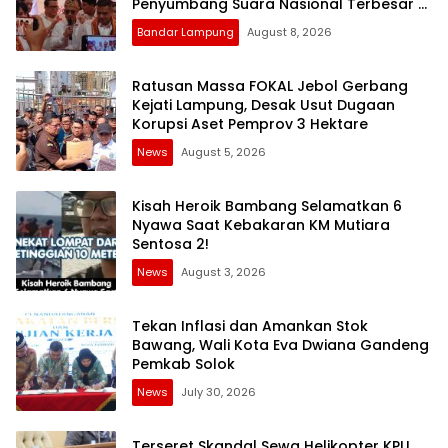
Penyumbang Suara Nasional Terbesar di
Pemilu 2029
Bandar Lampung
August 8, 2026
Ratusan Massa FOKAL Jebol Gerbang
Kejati Lampung, Desak Usut Dugaan
Korupsi Aset Pemprov 3 Hektare
News
August 5, 2026
Kisah Heroik Bambang Selamatkan 6
Nyawa Saat Kebakaran KM Mutiara
Sentosa 2!
News
August 3, 2026
Tekan Inflasi dan Amankan Stok
Bawang, Wali Kota Eva Dwiana Gandeng
Pemkab Solok
News
July 30, 2026
Terseret Skandal Sewa Helikopter KPU,